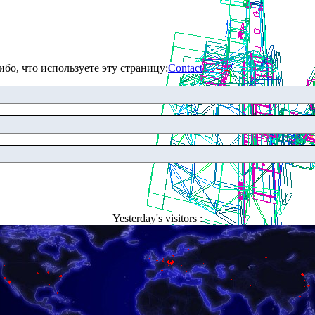
бо, что используете эту страницу:
Contact
Yesterday's visitors :